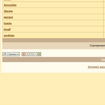
Annushka
Звезда
масяня
fuaran
InnaP
per4inka
Сортирова
28 страниц
1
2
3
>
»
Те
Интернет маг