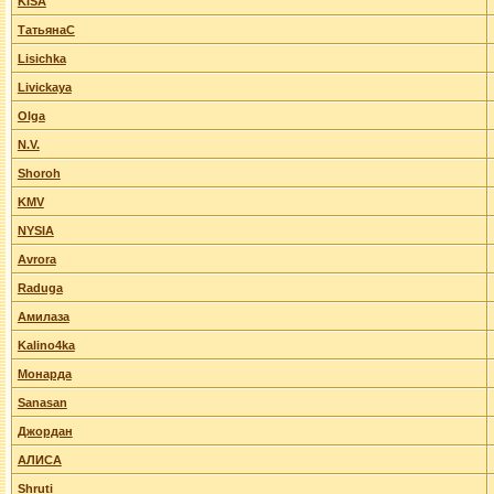
KISA
ТатьянаС
Lisichka
Livickaya
Olga
N.V.
Shoroh
KMV
NYSIA
Avrora
Raduga
Амилаза
Kalino4ka
Монарда
Sanasan
Джордан
АЛИСА
Shruti