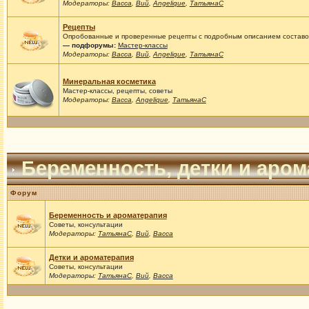
Модераторы:
Васса
,
Вий
,
Angelique
,
ТатьянаС
Рецепты
Опробованные и проверенные рецепты с подробным описанием составов
— подфорумы:
Мастер-классы
Модераторы:
Васса
,
Вий
,
Angelique
,
ТатьянаС
Минеральная косметика
Мастер-классы, рецепты, советы
Модераторы:
Васса
,
Angelique
,
ТатьянаС
Беременность, детки и аро
Форум
Беременность и ароматерапия
Советы, консультации
Модераторы:
ТатьянаС
,
Вий
,
Васса
Детки и ароматерапия
Советы, консультации
Модераторы:
ТатьянаС
,
Вий
,
Васса