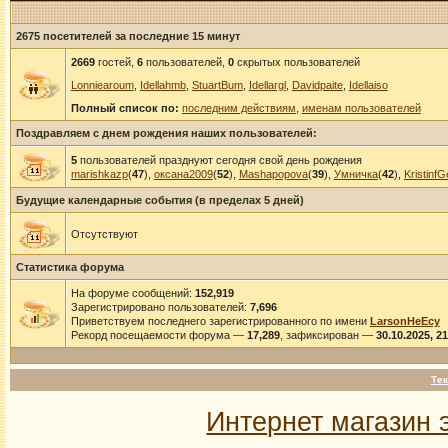
2675 посетителей за последние 15 минут
2669
гостей,
6
пользователей,
0
скрытых пользователей
Lonniearoum
,
Idellahmb
,
StuartBum
,
Idellargl
,
Davidpaite
,
Idellaiso
Полный список по:
последним действиям
,
именам пользователей
Поздравляем с днем рождения наших пользователей:
5
пользователей празднуют сегодня свой день рождения
marishkazp
(
47
),
оксана2009
(
52
),
Mashapopova
(
39
),
Умничка
(
42
),
KristinfG
Будущие календарные события (в пределах 5 дней)
Отсутствуют
Статистика форума
На форуме сообщений:
152,919
Зарегистрировано пользователей:
7,696
Приветствуем последнего зарегистрированного по имени
LarsonHeEcy
Рекорд посещаемости форума —
17,289
, зафиксирован —
30.10.2025, 2
Тек
Интернет магазин 