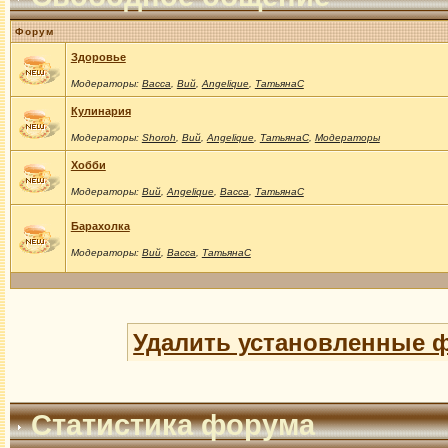
Форум
Здоровье
Модераторы:
Васса
,
Вий
,
Angelique
,
ТатьянаС
Кулинария
Модераторы:
Shoroh
,
Вий
,
Angelique
,
ТатьянаС
,
Модераторы
Хобби
Модераторы:
Вий
,
Angelique
,
Васса
,
ТатьянаС
Барахолка
Модераторы:
Вий
,
Васса
,
ТатьянаС
Удалить установленные 
Статистика форума