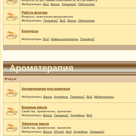
Вопросы по доставкам,пожелания по ассортименту
Модераторы:
Вий
,
Васса
,
ТатьянаС
,
Одесситка
Работа форума
Вопросы, пожелания,предложения
Модераторы:
ТатьянаС
,
Вий
,
Васса
,
Одесситка
Конкурсы
Модераторы:
Вий
,
Администраторы
,
ТатьянаС
Ароматерапия
Форум
Ароматерапия для новичков
Модераторы:
Васса
,
Angelique
,
ТатьянаС
,
Вий
,
Модераторы
Базовые масла
Свойства, применение, хранение.
Модераторы:
Васса
,
ТатьянаС
,
Angelique
,
Вий
Эфирные масла
Свойства, применение, хранение
Модераторы:
Васса
,
Shoroh
,
Вий
,
Angelique
,
ТатьянаС