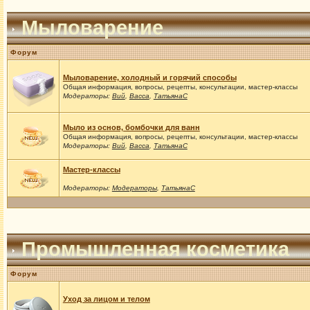
Мыловарение
Форум
Мыловарение, холодный и горячий способы
Общая информация, вопросы, рецепты, консультации, мастер-классы
Модераторы:
Вий
,
Васса
,
ТатьянаС
Мыло из основ, бомбочки для ванн
Общая информация, вопросы, рецепты, консультации, мастер-классы
Модераторы:
Вий
,
Васса
,
ТатьянаС
Мастер-классы
Модераторы:
Модераторы
,
ТатьянаС
Промышленная косметика
Форум
Уход за лицом и телом