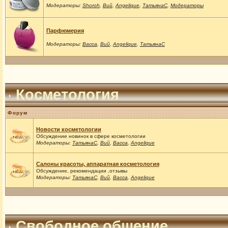
Модераторы:
Shoroh
,
Вий
,
Angelique
,
ТатьянаС
,
Модераторы
Парфюмерия
Модераторы:
Васса
,
Вий
,
Angelique
,
ТатьянаС
Косметология
Форум
Новости косметологии
Обсуждение новинок в сфере косметологии
Модераторы:
ТатьянаС
,
Вий
,
Васса
,
Angelique
Салоны красоты, аппаратная косметология
Обсуждение, рекомендации ,отзывы
Модераторы:
ТатьянаС
,
Вий
,
Васса
,
Angelique
Свободное общение