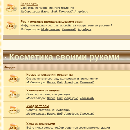
Гидролаты
Свойства, применение, изготовление
Модераторы:
Васса
,
Вий
,
ТатьянаС
,
Angelique
Растительные препараты делаем сами
Инфузные масла и экстракты, свойства лекарственных растений
Модераторы:
Модераторы
,
ТатьянаС
,
Angelique
Косметика своими руками
Форум
Косметические ингредиенты
Справочник по составу, дозировкам и применению
Модераторы:
Васса
,
Вий
,
Angelique
,
ТатьянаС
Ухаживаем за лицом
Советы, составы, консультации
Модераторы:
Васса
,
Вий
,
Angelique
,
ТатьянаС
Уход за телом
Советы, составы, консультации
Модераторы:
Васса
,
Вий
,
Angelique
,
ТатьянаС
Уход за волосами
Всё о типах волос, подбор рецептов,советы-рекомендации