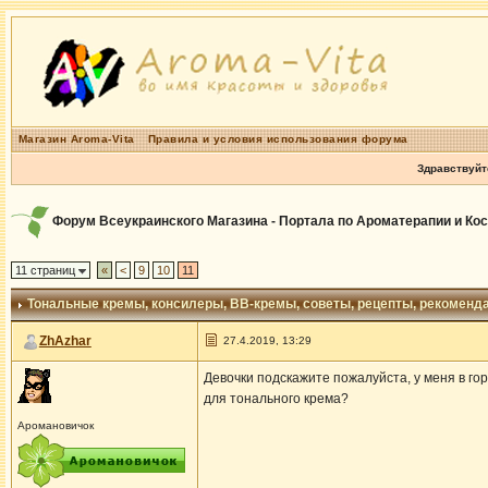
Магазин Aroma-Vita
Правила и условия использования форума
Здравствуйт
Форум Всеукраинского Магазина - Портала по Ароматерапии и Ко
11 страниц
«
<
9
10
11
Тональные кремы, консилеры, ВВ-кремы
, советы, рецепты, рекоменд
ZhAzhar
27.4.2019, 13:29
Девочки подскажите пожалуйста, у меня в го
для тонального крема?
Аромановичок