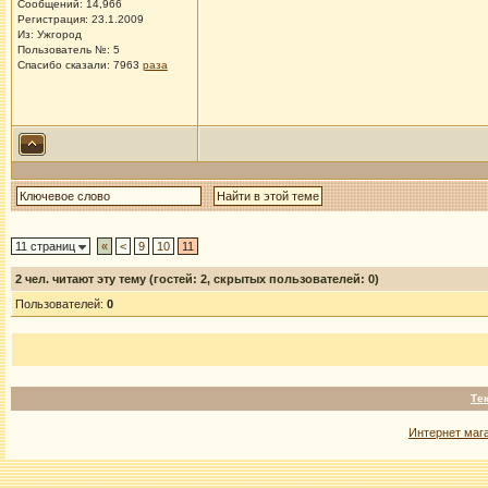
Сообщений: 14,966
Регистрация: 23.1.2009
Из: Ужгород
Пользователь №: 5
Спасибо сказали:
7963
раза
11 страниц
«
<
9
10
11
2
чел. читают эту тему (гостей: 2, скрытых пользователей: 0)
Пользователей:
0
Те
Интернет маг