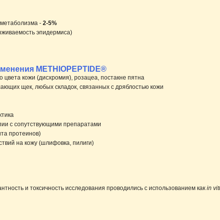
е метаболизма -
2-5%
ыживаемость эпидермиса)
именения METHIOPEPTIDE®
о цвета кожи (дисхромия), розацеа, постакне пятна
исающих щек, любых складок, связанных с дряблостью кожи
ктика
апии с сопутствующими препаратами
ита протеинов)
ствий на кожу (шлифовка, пилиги)
антность и токсичность исследования проводились с использованием как
in vit