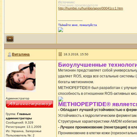
Источник:
Описание производителя
http://humbio.ru/humbio/apon/00041cc1.htm
--------------------
ТЫкайте мне, пожалуйста
Виталина
18.3.2018, 15:50
Биоулучшенные технолог
Метионин представляет собой универсальную
удаляет ROS, когда все остальные системы
богаты метионином.
METHIOPEPTIDE® был разработан с улучшенн
способность в отношении ROS-активных ки
Администратор
METHIOPEPTIDE® является
- Обладает лучшей устойчивостью к фер
Группа:
Главные
Устойчивость к гидролитическим ферментам
администраторы
Структурные характеристики AMDM избегают 
Сообщений: 9,329
Регистрация: 13.1.2009
- Лучшее проникновение (пенетрация) в кл
Из: Украина, Запорожье
Проникновение в клетки кожи (горизонтальн
Пользователь №: 2