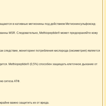
ращаются в нативные метионины под действием Метионинсульфоксид-
анны MSR. Следовательно, Methiopeptide® может предохраняйте кожу
 Как следствие, мониторинг потребления кислорода (оксиметрия) является
одится. Methiopeptide® (0,5%) способен защищать клеточное дыхание от
ию ситеза АТФ.
крайне важно защитить их от вреда.