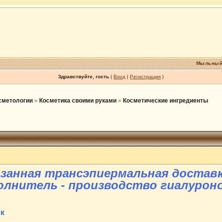
Мыльный
Здравствуйте, гость
(
Вход
|
Регистрация
)
осметологии
»
Косметика своими руками
»
Косметические ингредиенты
казанная трансэпиермальная достав
олнитель - производство гиалурон
ок