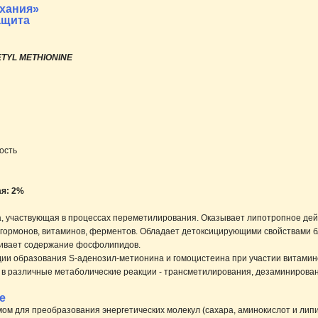
ыхания»
ащита
ETYL METHIONINE
ость
ая: 2%
 участвующая в процессах переметилирования. Оказывает липотропное дейст
е гормонов, витаминов, ферментов. Обладает детоксицирующими свойствами 
чивает содержание фосфолипидов.
ии образования S-аденозил-метионина и гомоцистеина при участии витамино
т в различные метаболические реакции - трансметилирования, дезаминирован
е
мом для преобразования энергетических молекул (сахара, аминокислот и ли