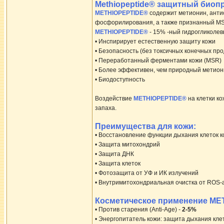
Methiopeptide® защитный биоп
METHIOPEPTIDE®
содержит метионин, анти
фосфорилирования, а также признанный MS
METHIOPEPTIDE®
- 15% -ный гидрогликоле
• Инспирирует естественную защиту кожи
• Безопасность (без токсичных конечных про
• Переработанный ферментами кожи (MSR)
• Более эффективен, чем природный метио
• Биодоступность
Воздействие
METHIOPEPTIDE®
на клетки ко
запаха.
Преимущества для кожи:
• Восстановление функции дыхания клеток 
• Защита митохондрий
• Защита ДНК
• Защита клеток
• Фотозащита от УФ и ИК излучений
• Внутримитохондриальная очистка от ROS-
Косметическое применение M
• Против старения (Anti-Age) -
2-5%
• Энергопитатель кожи: защита дыхания кле