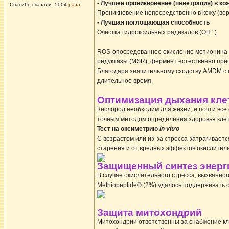
- Лучшее проникновение (пенетрация) в ко
Спасибо сказали:
5004
раза
Проникновение непосредственно в кожу (ве
- Лучшая поглощающая способность
Очистка гидроксильных радикалов (OH °)
ROS-опосредованное окисление метионина 
редуктазы (MSR), фермент естественно прис
Благодаря значительному сходству AMDM с
длительное время.
Оптимизация дыхания кле
Кислород необходим для жизни, и почти все
точным методом определения здоровья клето
Тест на оксиметрию
in vitro
С возрастом или из-за стресса затрагивает
старения и от вредных эффектов окислитель
Защищенный синтез энерг
В случае окислительного стресса, вызванно
Methiopeptide® (2%) удалось поддерживать 
Защита митохондрий
Митохондрии ответственны за снабжение кле