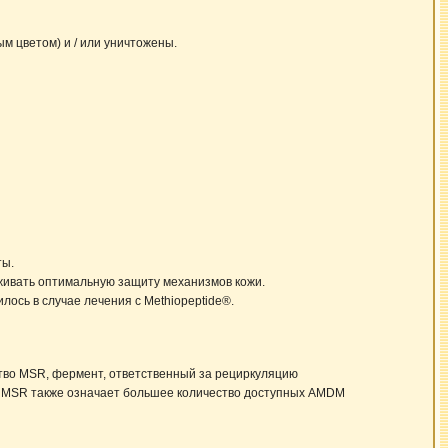
 цветом) и / или уничтожены.
.
ты.
живать оптимальную защиту механизмов кожи.
ось в случае лечения с Methiopeptide®.
тво MSR, фермент, ответственный за рециркуляцию
о MSR также означает большее количество доступных AMDM