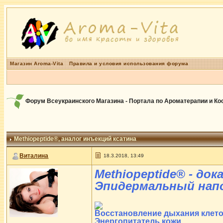
Магазин Aroma-Vita
Правила и условия использования форума
Форум Всеукраинского Магазина - Портала по Ароматерапии и К
Methiopeptide®
, аналог инъекций ксатина
Виталина
18.3.2018, 13:49
Methiopeptide® - до
Эпидермальный нап
Восстановление дыхания клет
Энергопитатель кожи