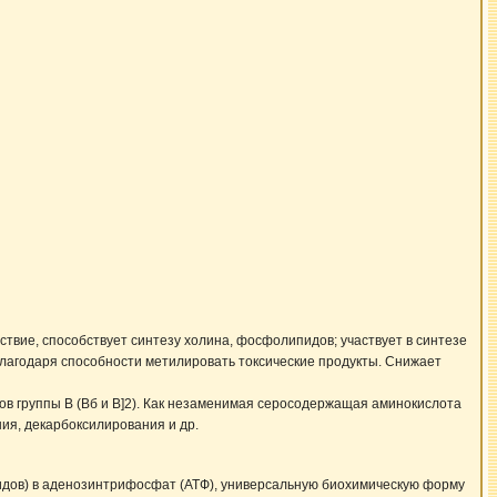
вие, способствует синтезу холина, фосфолипидов; участвует в синтезе
благодаря способности метилировать токсические продукты. Снижает
в группы В (Вб и В]2). Как незаменимая серосодержащая аминокислота
ия, декарбоксилирования и др.
пидов) в аденозинтрифосфат (АТФ), универсальную биохимическую форму