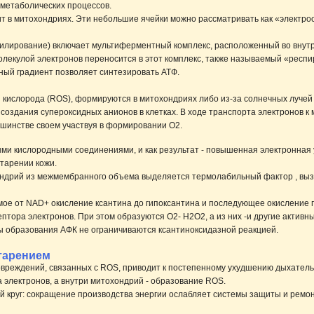
 метаболических процессов.
т в митохондриях. Эти небольшие ячейки можно рассматривать как «электро
илирование) включает мультиферментный комплекс, расположенный во внут
лекулой электронов переносится в этот комплекс, также называемый «респи
ный градиент позволяет синтезировать АТФ.
кислорода (ROS), формируются в митохондриях либо из-за солнечных лучей (
оздания супероксидных анионов в клетках. В ходе транспорта электронов к м
ьшинстве своем участвуя в формировании O2.
и кислородными соединениями, и как результат - повышенная электронная у
тарении кожи.
ндрий из межмембранного объема выделяется термолабильный фактор , вы
ое от NAD+ окисление ксантина до гипоксантина и последующее окисление г
кцептора электронов. При этом образуются О2- Н2О2, а из них -и другие акт
 образования АФК не ограничиваются ксантиноксидазной реакцией.
старением
вреждений, связанных с ROS, приводит к постепенному ухудшению дыхатель
а электронов, а внутри митохондрий - образование ROS.
 круг: сокращение производства энергии ослабляет системы защиты и ремон