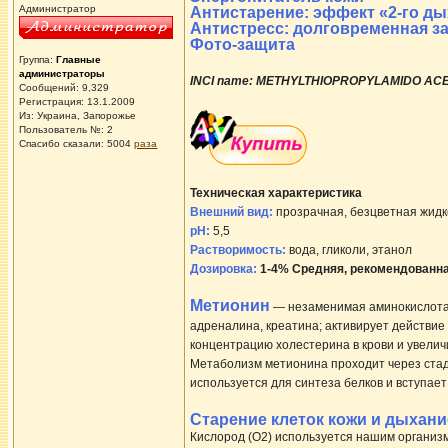
Администратор
Антистарение: эффект «2-го д
Антистресс: долговременная з
Фото-защита
Группа:
Главные
администраторы
INCI name: METHYLTHIOPROPYLAMIDO AC
Сообщений: 9,329
Регистрация: 13.1.2009
Из: Украина, Запорожье
Пользователь №: 2
Спасибо сказали:
5004
раза
Техническая характеристика
Внешний вид:
прозрачная, безцветная жидк
рН:
5,5
Растворимость:
вода, гликоли, этанол
Дозировка:
1-4%
Средняя, рекомендованн
Метионин
— незаменимая аминокислота,
адреналина, креатина; активирует действи
концентрацию холестерина в крови и увели
Метаболизм метионина проходит через стад
используется для синтеза белков и вступае
Старение клеток кожи и дыхани
Кислород (O2) используется нашим организ