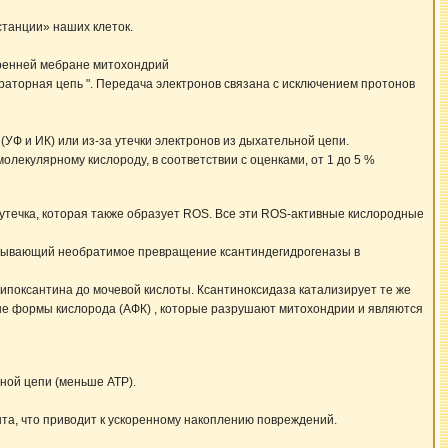
станции» наших клеток.
ренней мебране митохондрий
раторная цепь ". Передача электронов связана с исключением протонов
УФ и ИК) или из-за утечки электронов из дыхательной цепи.
олекулярному кислороду, в соответствии с оценками, от 1 до 5 %
течка, которая также образует ROS. Все эти ROS-активные кислородные
зывающий необратимое превращение ксантиндегидрогеназы в
ипоксантина до мочевой кислоты. Ксантиноксидаза катализирует те же
ивные формы кислорода (АФК) , которые разрушают митохондрии и являются
ной цепи (меньше ATP).
та, что приводит к ускоренному накоплению повреждений.