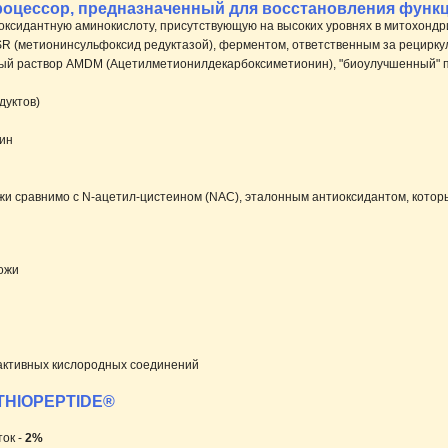
роцессор, предназначенный для восстановления функ
оксидантную аминокислоту, присутствующую на высоких уровнях в митохонд
R (метионинсульфоксид редуктазой), ферментом, ответственным за рецирку
вый раствор AMDM (Ацетилметионилдекарбоксиметионин), "биоулучшенный" 
дуктов)
нин
жи сравнимо с N-ацетил-цистеином (NAC), эталонным антиоксидантом, которы
кожи
активных кислородных соединений
ETHIOPEPTIDE®
ток -
2%