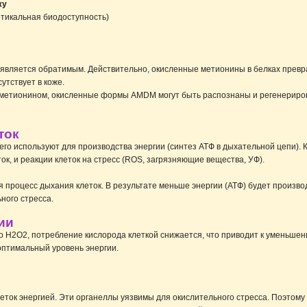
жу
ртикальная биодоступность)
является обратимым. Действительно, окисленные метионины в белках прев
утствует в коже.
 метионином, окисленные формы AMDM могут быть распознаны и регенериров
ток
 его используют для производства энергии (синтез АТФ в дыхательной цепи).
к, и реакции клеток на стресс (ROS, загрязняющие вещества, УФ).
ся процесс дыхания клеток. В результате меньше энергии (АТФ) будет произв
ного стресса.
ии
го H2O2, потребление кислорода клеткой снижается, что приводит к уменьшен
оптимальный уровень энергии.
ток энергией. Эти органеллы уязвимы для окислительного стресса. Поэтому 