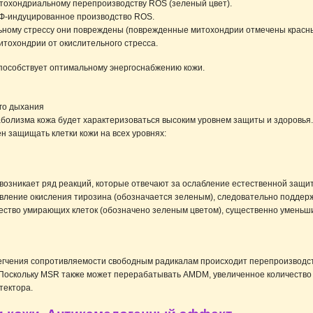
итохондриальному перепроизводству ROS (зеленый цвет).
 УФ-индуцированное производство ROS.
ьному стрессу они повреждены (поврежденные митохондрии отмечены красным
итохондрии от окислительного стресса.
особствует оптимальному энергоснабжению кожи.
го дыхания
болизма кожа будет характеризоваться высоким уровнем защиты и здоровья
н защищать клетки кожи на всех уровнях:
 возникает ряд реакций, которые отвечают за ослабление естественной защи
явление окисления тирозина (обозначается зеленым), следовательно поддер
ество умирающих клеток (обозначено зеленым цветом), существенно уменьшил
легчения сопротивляемости свободным радикалам происходит перепроизводс
 Поскольку MSR также может перерабатывать AMDM, увеличенное количеств
тектора.