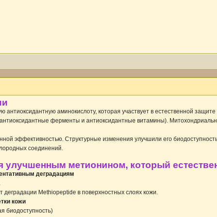
ии
 антиоксидантную аминокислоту, которая участвует в естественной защите 
 (антиоксидантные ферменты и антиоксидантные витамины). Митохондриальны
ой эффективностью. Структурные изменения улучшили его биодоступность (
слородных соединений.
 улучшенным метионином, который естественн
ментативным деградациям
.
деградации Methiopeptide в поверхностных слоях кожи.
етки кожи
ая биодоступность)