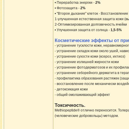
• Переработка энергии -
2%
• Фотозащита -
2%
• "Второе дыхание" клеток - Восстановлени
1-улучшенная естественная защита кожи (в
2-Оптимизированная долговечность ячейки
• Улучшенная защита от солнца -
1,5-5%
Косметические эффекты от пр
- устранение тусклости кожи, неравномерног
- устранение складок кожи около ушей, нав
- устранение сухости кожи (ксероз, ихтиоз)
- устранение излишней жирности кожи
- устранение фотодерматозов и их профила
- устранение себорейного дерматита в тер
- профилактика образования растяжек (защ
- восстановление после механически воздей
- детоксикация кожи
- общий омолаживающий эффект
Токсичность.
Methiopeptide® отлично переносится. Толер
(человеческие добровольцы) методом.