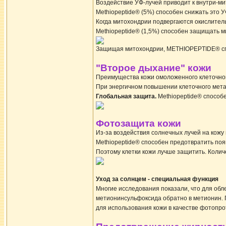
Воздействие УФ-лучей приводит к внутри-м
Methiopeptide® (5%) способен снижать это
Когда митохондрии подвергаются окислител
Methiopeptide® (1,5%) способен защищать м
Защищая митохондрии, METHIOPEPTIDE® сп
"Второе дыхание" кожи
Преимущества кожи омоложенного клеточно
При энергичном повышении клеточного мета
Глобальная защита.
Methiopeptide® способе
Фотозащита кожи
Из-за воздействия солнечных лучей на кожу
Methiopeptide® способен предотвратить по
Поэтому клетки кожи лучше защитить. Колич
Уход за солнцем - специальная функция
Многие исследования показали, что для об
метионинсульфоксида обратно в метионин.
для использования кожи в качестве фотопро