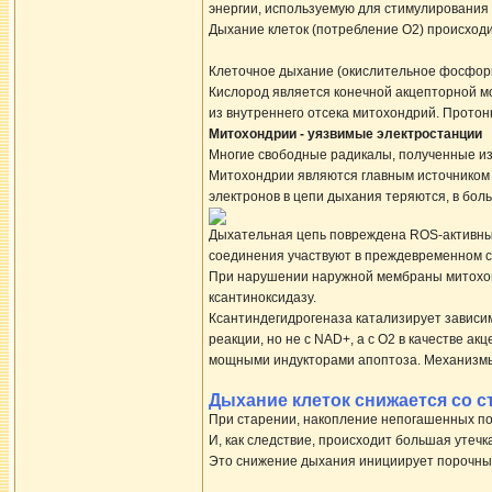
энергии, используемую для стимулирования
Дыхание клеток (потребление O2) происходи
Клеточное дыхание (окислительное фосфор
Кислород является конечной акцепторной мо
из внутреннего отсека митохондрий. Протон
Митохондрии - уязвимые электростанции
Многие свободные радикалы, полученные из 
Митохондрии являются главным источником с
электронов в цепи дыхания теряются, в бол
Дыхательная цепь повреждена ROS-активным
соединения участвуют в преждевременном с
При нарушении наружной мембраны митохо
ксантиноксидазу.
Ксантиндегидрогеназа катализирует зависим
реакции, но не с NAD+, а с О2 в качестве а
мощными индукторами апоптоза. Механизмы
Дыхание клеток снижается со 
При старении, накопление непогашенных по
И, как следствие, происходит большая утечк
Это снижение дыхания инициирует порочный